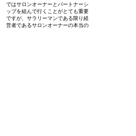
ではサロンオーナーとパートナーシ
ップを組んで行くことがとても重要
ですが、サラリーマンである限り経
営者であるサロンオーナーの本当の
気持ちは理解出来ないのではないか
と思います。
良い仕事をするために、あなたも自
分で全てを決めませんか。
人に言われた事をやるのではなく、
決定権を自分に持つのです。やりた
い事、やるべき事を自分で決められ
るのが本当の意味での仕事の醍醐味
なのではないでしょうか。
もちろん、独立は良い事ばかりでは
ありません。お金も、責任も、信用
も、全て自分次第なのです。これは
とても勇気の要る事です。しかし、
それを潜り抜けた先に本当の自分の