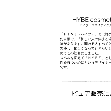
COMPAN
​HYBE cosmet
ハイブ コスメティク
「ＨＩＶＥ（ハイブ）」とは蜂
た言葉で、「忙しい人の集まる
味があります。関わる人すべて
繁盛し、忙しくなって行きたい
めてこの社名にしました。
スペルを変えて「ＨＹＢＥ」と
性を持つためにというデザイナ
です。
​ピュア販売に