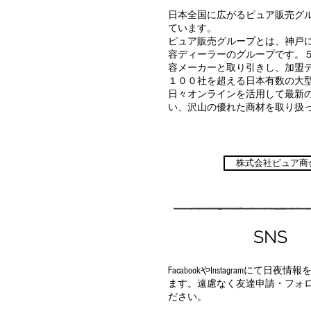
日本全国に広がるピュア販売グ
ています。
ピュア販売グループとは、神戸
容ディーラーのグループです。
容メーカーと取り引きし、加盟
１００社を超える日本有数の大
日々オンラインを活用して最新
い、沢山の優れた商材を取り扱
株式会社ピュア商
SNS
FacabookやInstagramにて日
ます。遠慮なく友達申請・フォ
ださい。