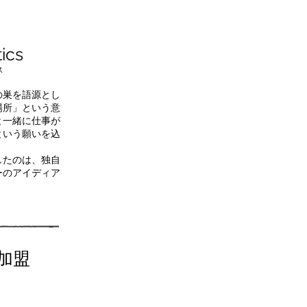
Y
A
ics
ス
の巣を語源とし
場所」という意
と一緒に仕事が
という願いを込
したのは、独自
ーのアイディア
加盟