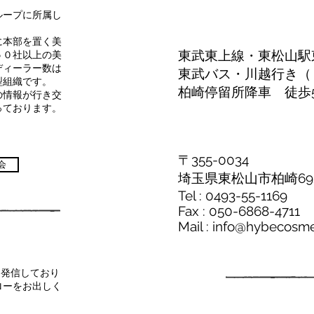
ループに所属し
に本部を置く美
東武東上線・東松山駅
５０社以上の美
ディーラー数は
東武バス・川越行き（
型組織です。
柏崎停留所降車 徒歩
の情報が行き交
っております。
〒355-0034
会
埼玉県東松山市柏崎692
Tel : 0493-55-1169
Fax : 050-6868-4711
Mail : info@hybecosm
夜情報を発信しており
ローをお出しく