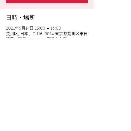
日時・場所
2021年9月14日 13:00 – 15:00
荒川区, 日本、〒116-0014 東京都荒川区東日
暮里６丁目３９−１５ 日理東京店
イベントについて
S-AQUAで狙い通りの髪色を叶える！
短時間でツヤ・潤いと髪色も同時にチャー
ジ！
ご来場の方全員に「Power water」200ml
を１本プレゼント！
講師：山口波砂夫（boms）
このイベントをシェア