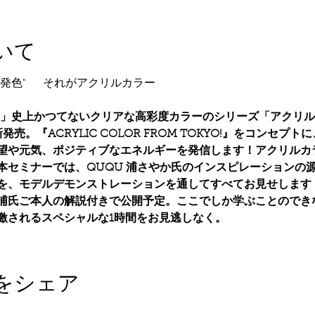
いて
radeco」史上かつてないクリアな高彩度カラーのシリーズ「アク
新発売。
『ACRYLIC COLOR FROM TOKYO!』をコンセ
望や元気、ポジティブなエネルギーを発信します！
アクリルカ
本セミナーでは、QUQU 浦さやか氏のインスピレーションの
を、モデルデモンストレーションを通してすべてお見せします
浦氏ご本人の解説付きで公開予定。ここでしか学ぶことのできな
激されるスペシャルな1時間をお見逃しなく。
をシェア