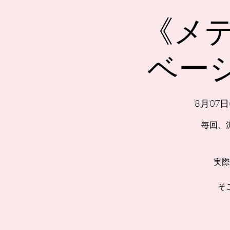
《メ
ベーシ
8月07日
毎回、
実際
そ