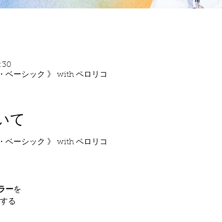
:30
ーシック 》 with ペロリコ
いて
ーシック 》 with ペロリコ
ラー
を
供する