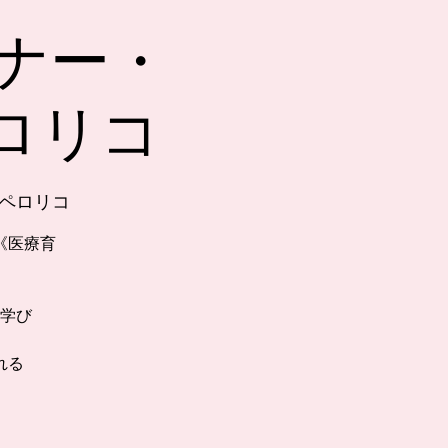
ナー・
ペロリコ
 ペロリコ
《医療育
学び
れる