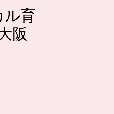
カル育
n大阪