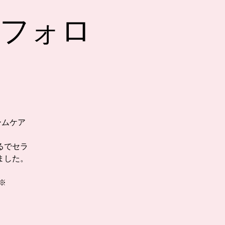
ドフォロ
ームケア
るでセラ
ました。
※